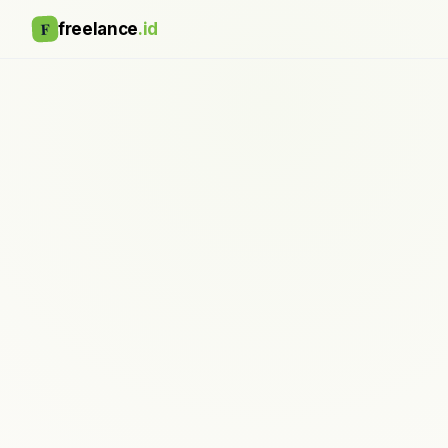
F
freelance
.id