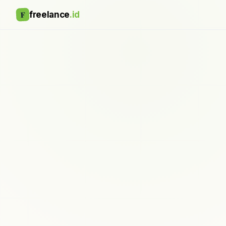
F
freelance
.id