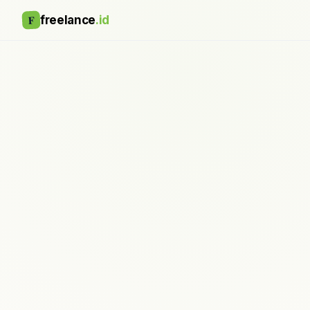
F
freelance
.id