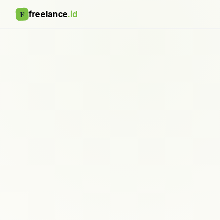
F
freelance
.id