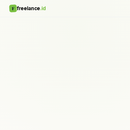
F
freelance
.id