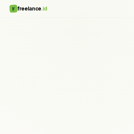
F
freelance
.id