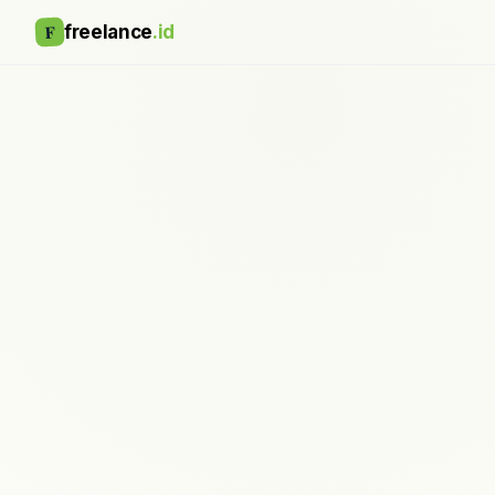
F
freelance
.id