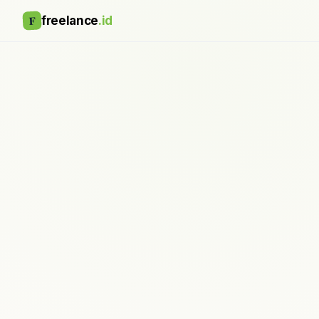
F
freelance
.id