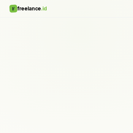
F
freelance
.id