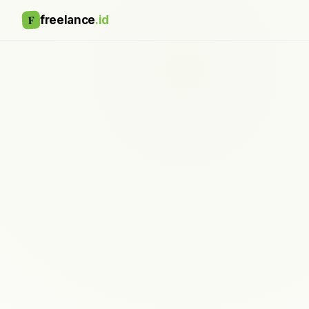
F
freelance
.id