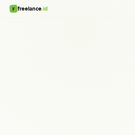
F
freelance
.id