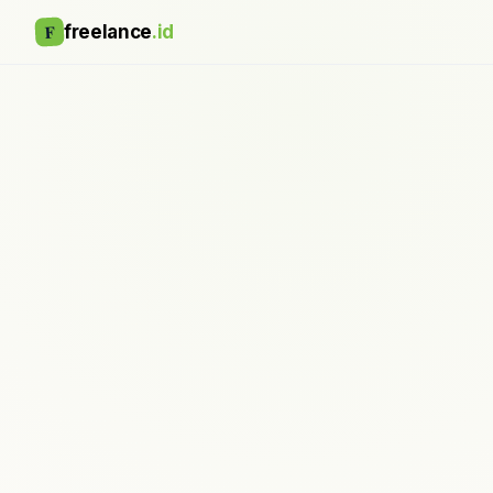
F
freelance
.id