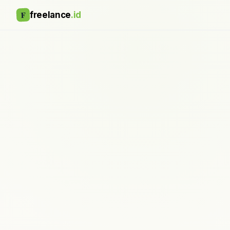
F
freelance
.id