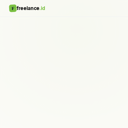
F
freelance
.id