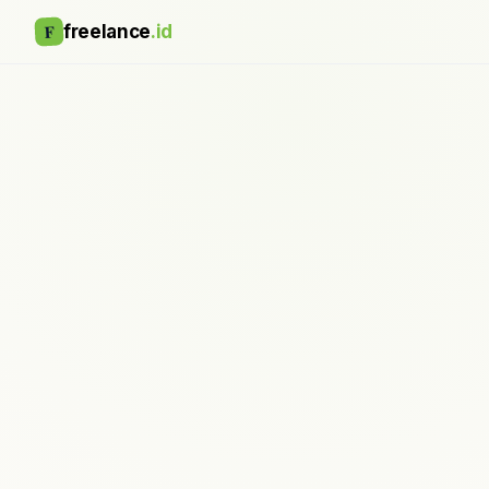
F
freelance
.id