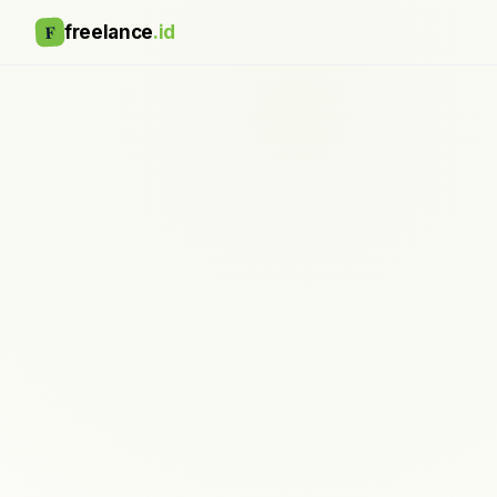
F
freelance
.id