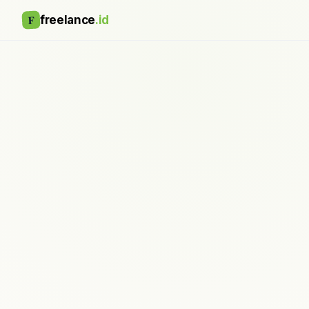
F
freelance
.id