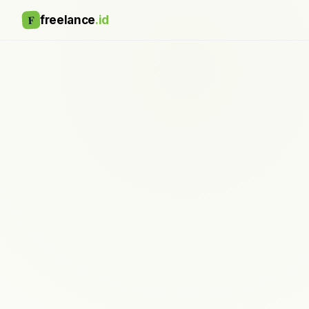
F
freelance
.id