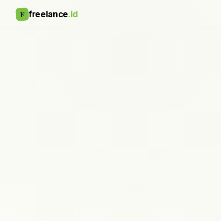
F
freelance
.id