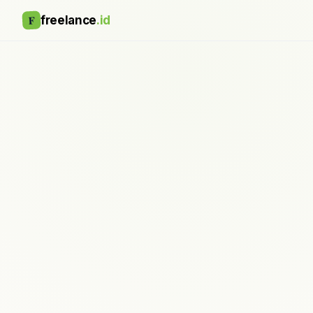
F
freelance
.id