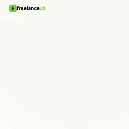
F
freelance
.id