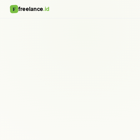
F
freelance
.id