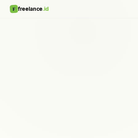
F
freelance
.id