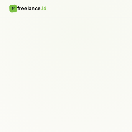
F
freelance
.id