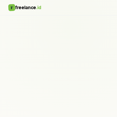
F
freelance
.id