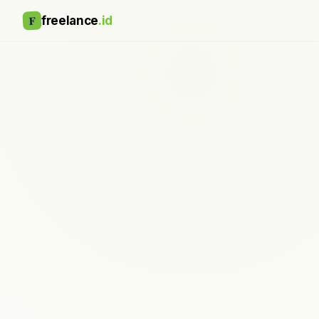
F
freelance
.id