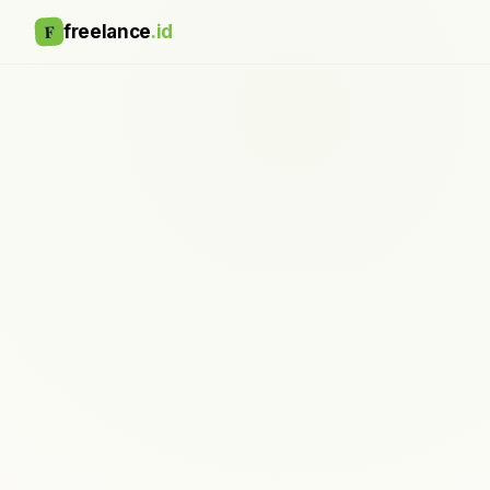
F
freelance
.id