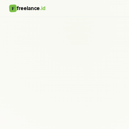
F
freelance
.id