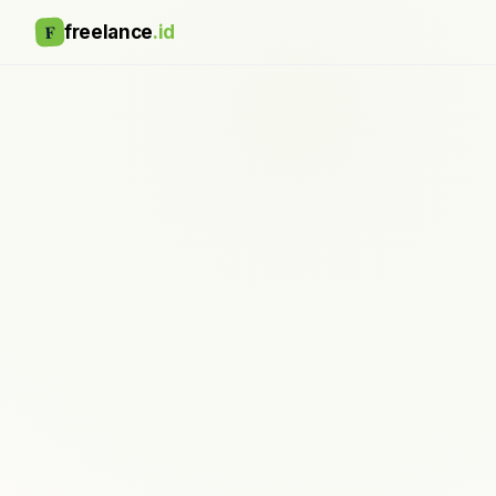
F
freelance
.id