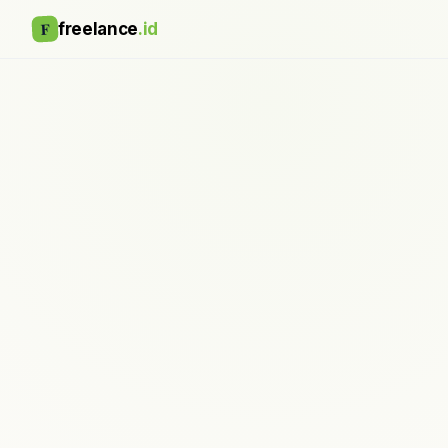
F
freelance
.id