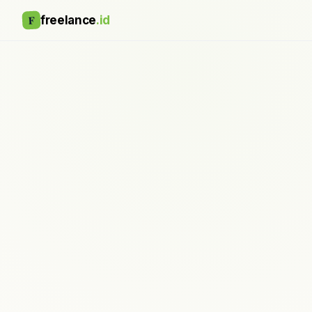
F
freelance
.id