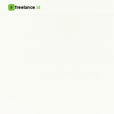
F
freelance
.id