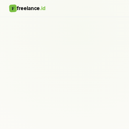
F
freelance
.id