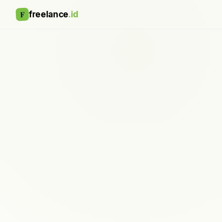
F
freelance
.id