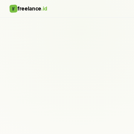
F
freelance
.id