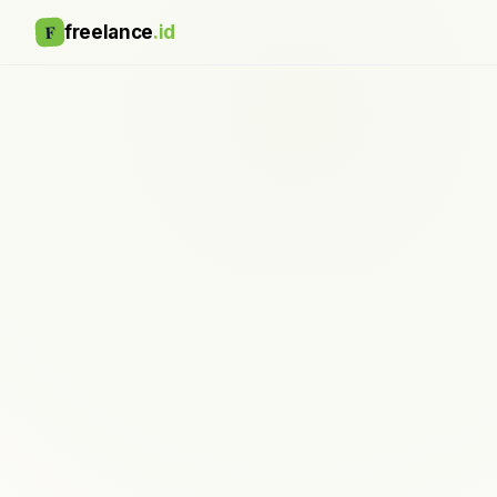
F
freelance
.id