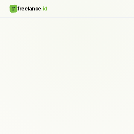
F
freelance
.id