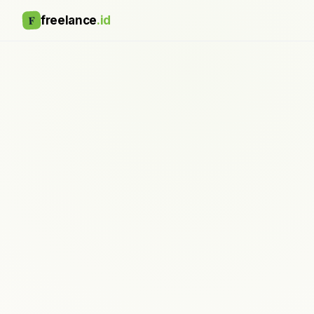
F
freelance
.id