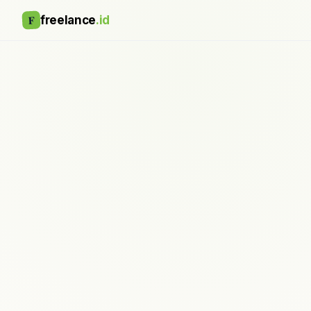
F
freelance
.id