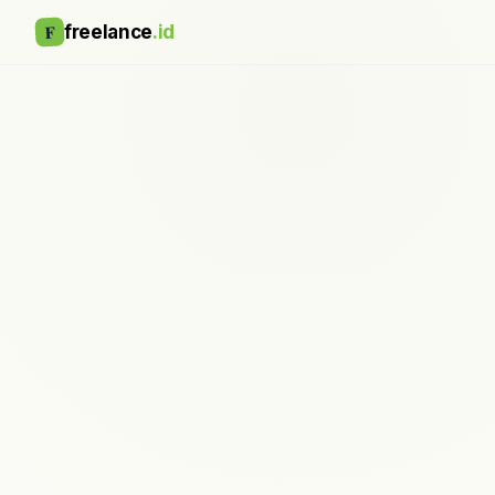
F
freelance
.id