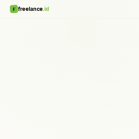
F
freelance
.id