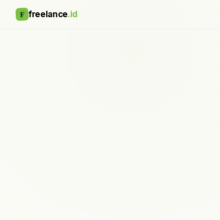
F
freelance
.id