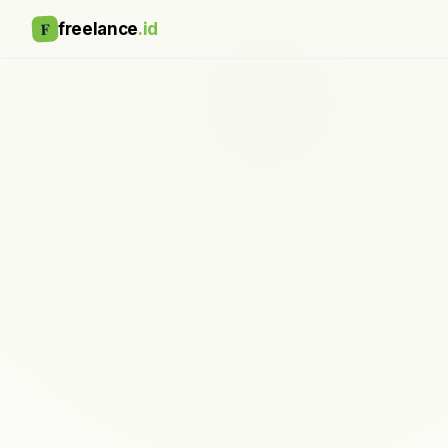
F
freelance
.id