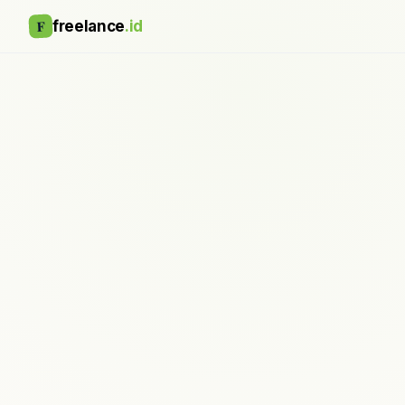
F
freelance
.id