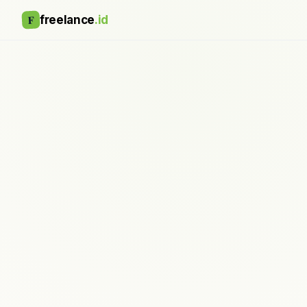
F
freelance
.id