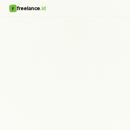
F
freelance
.id