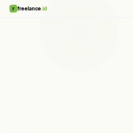
F
freelance
.id