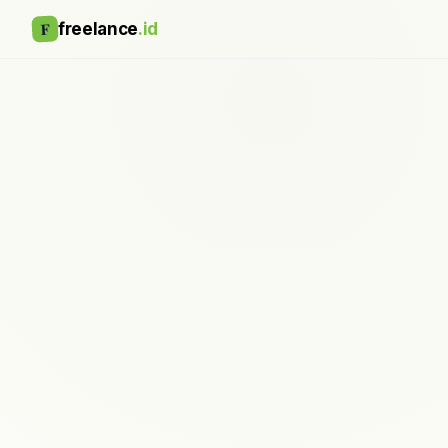
F
freelance
.id