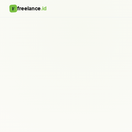
F
freelance
.id