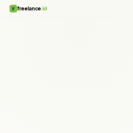
F
freelance
.id